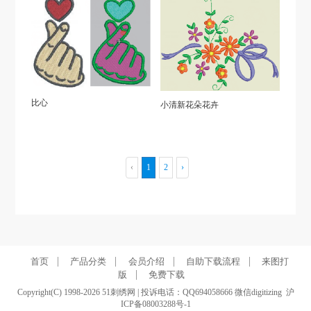
比心
小清新花朵花卉
‹
1
2
›
|
|
|
|
首页
产品分类
会员介绍
自助下载流程
来图打
|
版
免费下载
Copyright(C) 1998-2026 51刺绣网 | 投诉电话：QQ694058666 微信digitizing
沪
ICP备08003288号-1