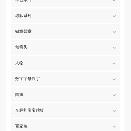
球队系列
徽章臂章
骷髅头
人物
数字字母汉字
国旗
车标和宝宝贴版
百家姓