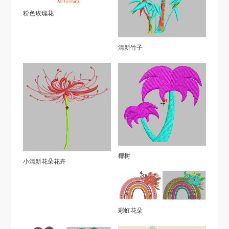
粉色玫瑰花
清新竹子
椰树
小清新花朵花卉
彩虹花朵