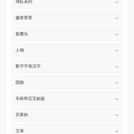
球队系列
徽章臂章
骷髅头
人物
数字字母汉字
国旗
车标和宝宝贴版
百家姓
立体