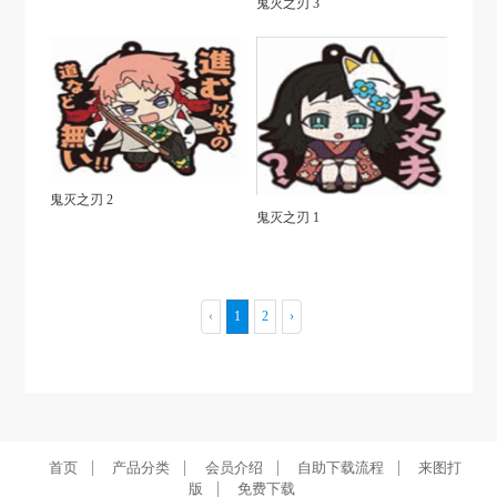
鬼灭之刃 3
鬼灭之刃 2
鬼灭之刃 1
‹
1
2
›
|
|
|
|
首页
产品分类
会员介绍
自助下载流程
来图打
|
版
免费下载