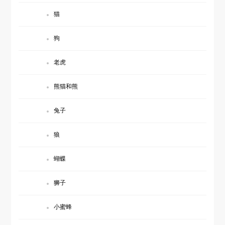
猫
狗
老虎
熊猫和熊
兔子
狼
蝴蝶
狮子
小蜜蜂