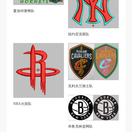
夏洛特黄蜂队
纽约尼克斯队
克利夫兰骑士队
NBA火箭队
布鲁克林篮网队