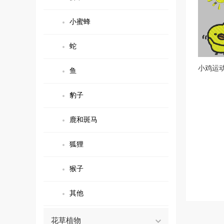
小蜜蜂
蛇
小鸡运
鱼
豹子
鹿和斑马
狐狸
猴子
其他
花草植物