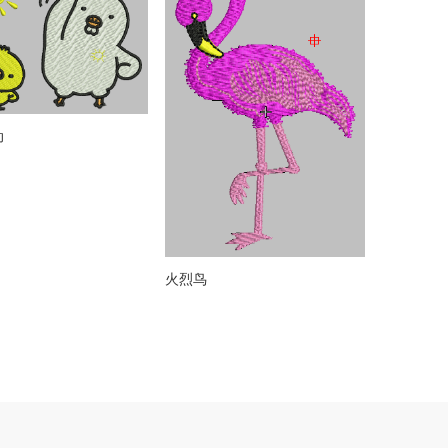
动
火烈鸟