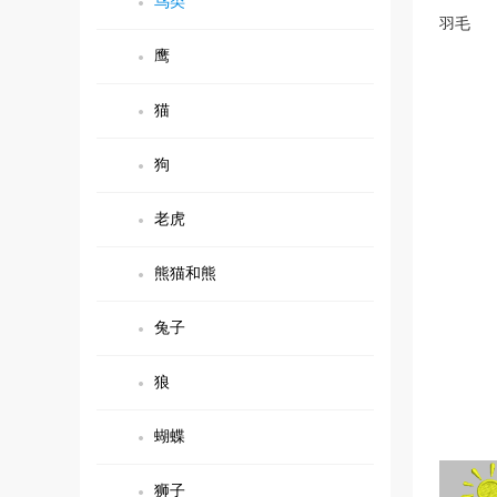
鸟类
羽毛
鹰
猫
狗
老虎
熊猫和熊
兔子
狼
蝴蝶
狮子