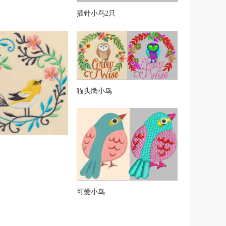
插针小鸟2只
猫头鹰小鸟
可爱小鸟