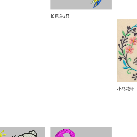
长尾鸟2只
小鸟花环