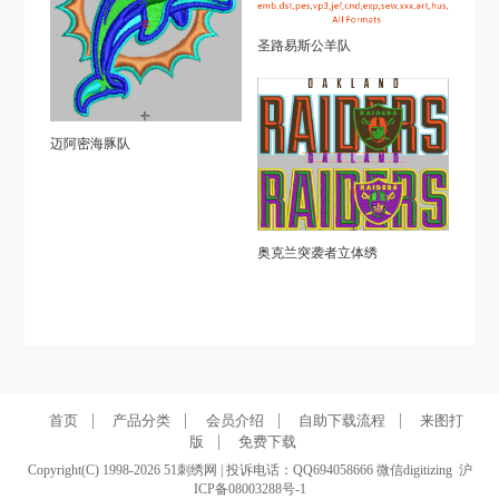
圣路易斯公羊队
迈阿密海豚队
奥克兰突袭者立体绣
|
|
|
|
首页
产品分类
会员介绍
自助下载流程
来图打
|
版
免费下载
Copyright(C) 1998-2026 51刺绣网 | 投诉电话：QQ694058666 微信digitizing
沪
ICP备08003288号-1